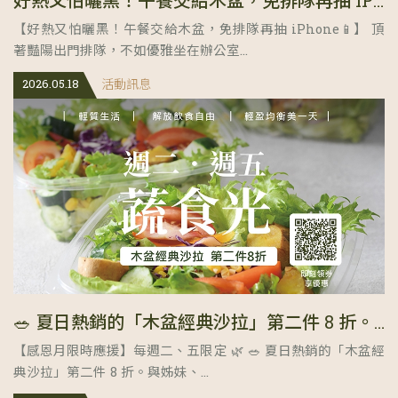
好熱又怕曬黑！午餐交給木盆，免排隊再抽 iPhone📱
【好熱又怕曬黑！午餐交給木盆，免排隊再抽 iPhone📱】 頂
著豔陽出門排隊，不如優雅坐在辦公室...
2026.05.18
活動訊息
🥗 夏日熱銷的「木盆經典沙拉」第二件 8 折。與姊妹、好友一同分享美味蔬食的清爽時刻！
【感恩月限時應援】每週二、五限定 🌿 🥗 夏日熱銷的「木盆經
典沙拉」第二件 8 折。與姊妹、...