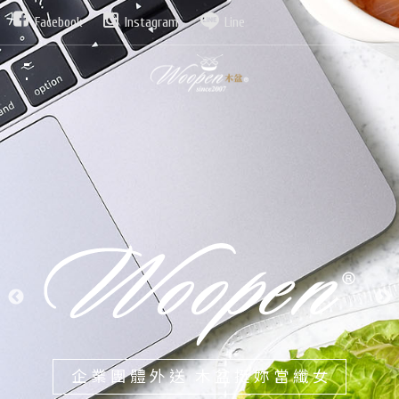
Facebook
Instagram
Line
發現新鮮蔬食最樸實純淨的美味
企業團體外送 木盆挺妳當纖女
今日的輕盈 木盆都準備好了！
新鮮沙拉 本島宅配到家
輕盈均衡美一天
構築城市綠洲