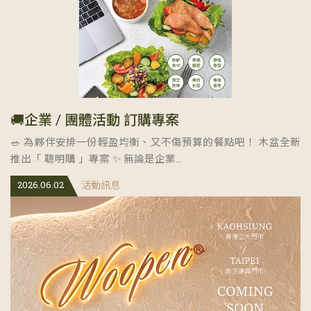
🚚企業 / 團體活動 訂購專案
🥗 為夥伴安排一份輕盈均衡、又不傷預算的餐點吧！ 木盆全新
推出「 聰明購 」專案 ✨ 無論是企業...
2026.06.02
活動訊息