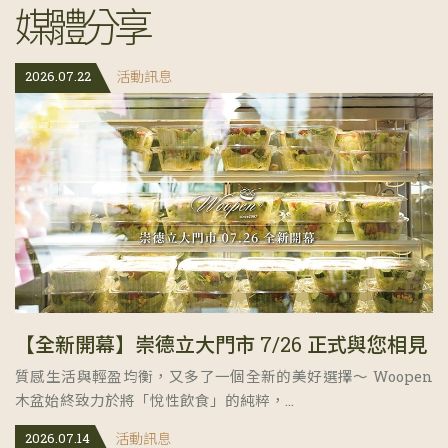
媒
體
分
享
2026.07.22
活動訊息
【全新開幕】崇德立大門市 7/26 正式與您相見
質感生活與輕盈均衡，又多了一個全新的美好選擇～ Woopen
木盆始終致力於將「悅性飲食」的純粹，...
2026.07.14
活動訊息