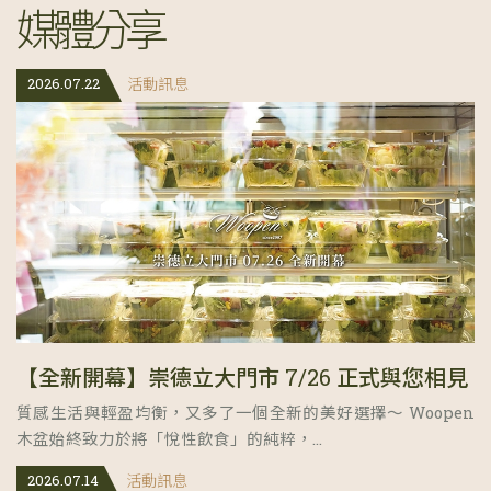
媒
體
分
享
2026.07.22
活動訊息
【全新開幕】崇德立大門市 7/26 正式與您相見
質感生活與輕盈均衡，又多了一個全新的美好選擇～ Woopen
木盆始終致力於將「悅性飲食」的純粹，...
2026.07.14
活動訊息