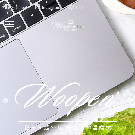
Facebook
Instagram
Line
發現新鮮蔬食最樸實純淨的美味
企業團體外送 木盆挺妳當纖女
今日的輕盈 木盆都準備好了！
新鮮沙拉 本島宅配到家
輕盈均衡美一天
構築城市綠洲