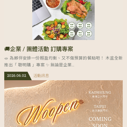
🚚企業 / 團體活動 訂購專案
🥗 為夥伴安排一份輕盈均衡、又不傷預算的餐點吧！ 木盆全新
推出「 聰明購 」專案 ✨ 無論是企業...
2026.06.02
活動訊息