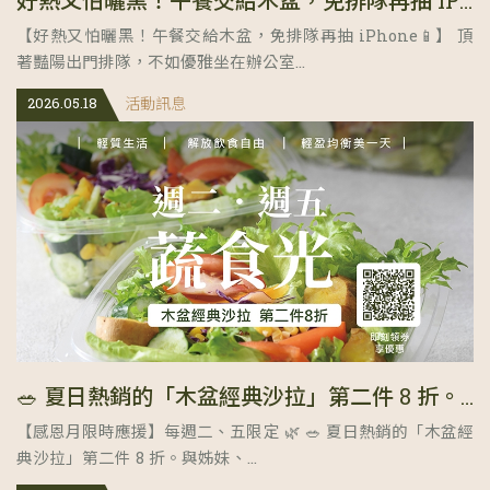
好熱又怕曬黑！午餐交給木盆，免排隊再抽 iPhone📱
【好熱又怕曬黑！午餐交給木盆，免排隊再抽 iPhone📱】 頂
著豔陽出門排隊，不如優雅坐在辦公室...
2026.05.18
活動訊息
🥗 夏日熱銷的「木盆經典沙拉」第二件 8 折。與姊妹、好友一同分享美味蔬食的清爽時刻！
【感恩月限時應援】每週二、五限定 🌿 🥗 夏日熱銷的「木盆經
典沙拉」第二件 8 折。與姊妹、...