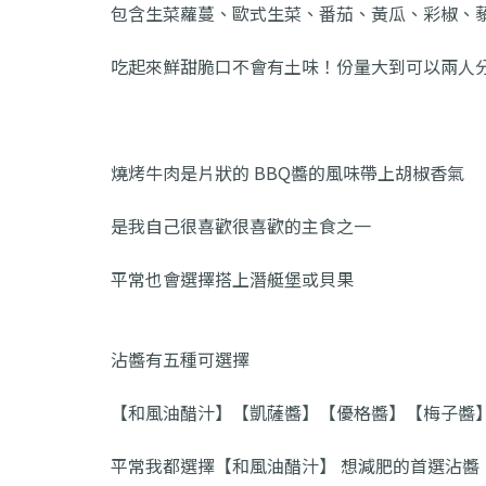
包含生菜蘿蔓、歐式生菜、番茄、黃瓜、彩椒、藜
吃起來鮮甜脆口不會有土味！份量大到可以兩人
燒烤牛肉是片狀的 BBQ醬的風味帶上胡椒香氣
是我自己很喜歡很喜歡的主食之一
平常也會選擇搭上潛艇堡或貝果
沾醬有五種可選擇
【和風油醋汁】【凱薩醬】【優格醬】【梅子醬
平常我都選擇【和風油醋汁】 想減肥的首選沾醬