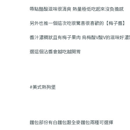
帶點醋酸滋味很清爽 熱量極低吃起來沒負擔感
另外也推一個這次吃很驚喜很喜歡的【梅子醬】
醬汁濃稠狀且有梅子果肉 烏梅酸V酸V的滋味好濃
選這個沾醬會越吃越開胃
#美式熱狗堡
麵包部份有白麵包跟全麥麵包兩種可選擇