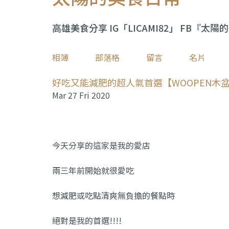
高雄美食分享 IG「LICAMI82」 FB『太
相簿
部落格
留言
名片
好吃又能減肥的超人氣首選【WOOPEN木
Mar 27 Fri 2020
今天分享的這家是我的愛店
兩三年前開始就很愛吃
想減肥或吃點清爽無負擔的餐點時
絕對是我的首選!!!!