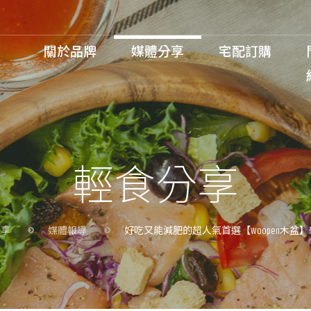
關於品牌
媒體分享
宅配訂購
會員登入 / 註冊
輕食分享
分享
媒體報導
好吃又能減肥的超人氣首選【Woopen木盆