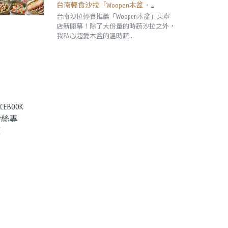
台南輕食沙拉「Woopen木盆．東寧 ToGo門市」超愛溫時蔬,澎湃大份量好飽足！田園沙拉98元帶著走。｜東寧店｜成大外帶|
台南沙拉輕食推薦「Woopen木盆」東寧
店新開幕！除了大份量的時蔬沙拉之外，
我私心超愛木盆的溫時蔬...