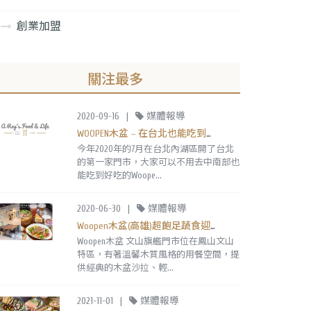
創業加盟
關注最多
2020-09-16
|
媒體報導
WOOPEN木盆 – 在台北也能吃到木盆沙拉囉！
今年2020年的7月在台北內湖區開了台北
的第一家門市，大家可以不用去中南部也
能吃到好吃的Woope...
2020-06-30
|
媒體報導
Woopen木盆(高雄)超飽足蔬食迎夏套餐!新推出烤雞腿溫時蔬,必吃煙燻鮭魚木盆沙拉
Woopen木盆 文山旗艦門市位在鳳山文山
特區，有著溫馨木質風格的用餐空間，提
供經典的木盆沙拉、輕...
2021-11-01
|
媒體報導