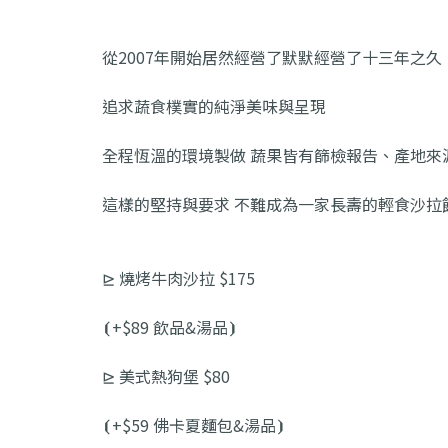
從2007年開始居然經營了默默經營了十三年之久
追求蔬食樸實的純淨美味與呈現
全程恆溫的環境製做 蔬果皆有篩檢報告、產地來源
這樣的堅持與要求 不難成為一家長壽的輕食沙拉
⊵ 燒烤牛肉沙拉 $175
⦗+$89 飲品&湯品⦘
⊵ 美式熱狗堡 $80
⦗+$59 佛卡夏麵包&湯品⦘