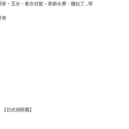
麥、玉米、紫衣甘藍、季節水果、麵包丁...等
分食
】【日式胡麻醬】