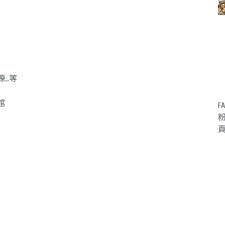
..等
館