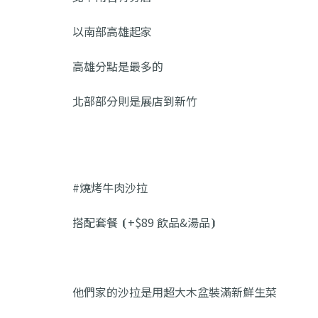
以南部高雄起家
高雄分點是最多的
北部部分則是展店到新竹
#燒烤牛肉沙拉
搭配套餐 ⦗+$89 飲品&湯品⦘
他們家的沙拉是用超大木盆裝滿新鮮生菜