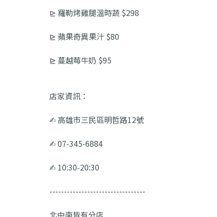
⊵ 羅勒烤雞腿溫時蔬 $298
⊵ 蘋果奇異果汁 $80
⊵ 蔓越莓牛奶 $95
店家資訊：
✍︎ 高雄市三民區明哲路12號
✍︎ 07-345-6884
✍︎ 10:30-20:30
---------------------------------
北中南皆有分店