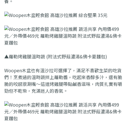
養。
▲蘿勒烤雞腿溫時蔬 (附法式野菇濃湯&佛卡夏麵包)
Woopen木盆也有溫沙拉可選擇了，滿足不喜歡生菜的吃貨
們！烹煮過的溫時蔬拌上蘿勒醬，吃起來香醇多汁，還有脆
脆的咬感很涮嘴～這道烤雞腿帶點鹹香滋味，肉質扎實有嚼
勁但不乾柴，充滿迷人的香氣。