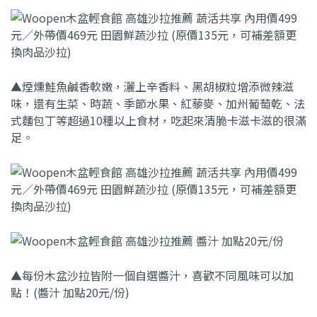
▲煙燻鮭魚鹹香軟嫩，灑上辛香料、黑胡椒粒增添微辣滋
味，還有生菜、時蔬、季節水果、紅藜麥、加州葡萄乾、法
式麵包丁等超過10種以上食材，吃起來清脆卡滋卡滋的很滿
足。
▲每份木盆沙拉皆附一個自選醬汁，喜歡不同風味可以加
點！(醬汁 加點20元/份)