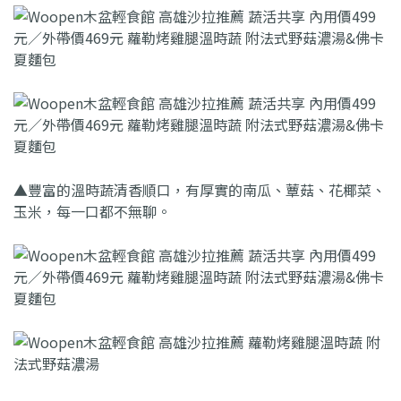
▲豐富的溫時蔬清香順口，有厚實的南瓜、蕈菇、花椰菜、
玉米，每一口都不無聊。