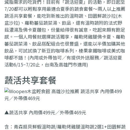
減脂需求的吃貨們！目前有「蔬活迎夏」的活動，即日起至
7/20都可以輕鬆享用最適合夏季的蔬食套餐～兩人以上推薦
蔬活共享套餐，能吃到新推出的溫時蔬、田園鮮蔬沙拉(木
盆沙拉)、蘿勒蕃茄蔬菜湯、飲品，還有溫時蔬附的法式野
菇濃湯及佛卡夏麵包，份量給得很有誠意，吃起來頗有飽足
感。一個人用餐就選擇蔬活獨享，蘿勒烤雞腿佛卡夏、蘿勒
蕃茄蔬菜湯、飲品搭配組合也很豐盛，還能以半價加購其他
飲品，可試試換了新豆的咖啡系列，榛果拿鐵咖啡或美式咖
啡都不錯！(內用或外帶皆可／有提供外送服務／蔬活迎夏
活動6/15~7/20止，台南及高雄門市適用)
蔬活共享套餐
▲蔬活共享 內用價499元／外帶價469元
含：青森扇貝鮮蝦溫時蔬/蘿勒烤雞腿溫時蔬2選1+田園鮮蔬