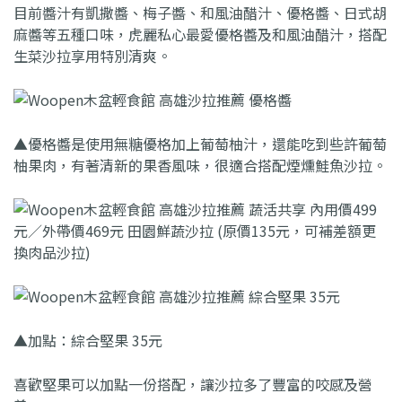
目前醬汁有凱撒醬、梅子醬、和風油醋汁、優格醬、日式胡
麻醬等五種口味，虎麗私心最愛優格醬及和風油醋汁，搭配
生菜沙拉享用特別清爽。
▲優格醬是使用無糖優格加上葡萄柚汁，還能吃到些許葡萄
柚果肉，有著清新的果香風味，很適合搭配煙燻鮭魚沙拉。
▲加點：綜合堅果 35元
喜歡堅果可以加點一份搭配，讓沙拉多了豐富的咬感及營