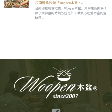
台南輕食沙拉「Woopen木盆．東寧 ToGo門市」超愛溫時蔬,澎湃大份量好飽足！田園沙拉98元帶著走。｜東寧店｜成大外帶|
台南沙拉輕食推薦「Woopen木盆」東寧店新開幕！
除了大份量的時蔬沙拉之外，我私心超愛木盆的溫
時蔬...