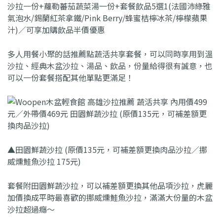
沙拉一份+蘿勒蕃茄蔬菜湯一份+套餐飲品5選1(法國沛綠雅
氣泡水/錫蘭紅茶拿鐵/Pink Berry/蜂蜜桔檸冰茶/檸檬蘋果
汁)／可享加購飲品半價優惠
多人用餐小聚的話推薦點蔬活共享套餐，可以同時享用到溫
沙拉、經典木盆沙拉、湯品、飲品，份量給得很有誠意，也
可以一份套餐搭配其他單點更滿足！
▲田園鮮蔬沙拉 (原價135元，可補差額更換肉品沙拉／挪
威燻鮭魚沙拉 175元)
套餐附田園鮮蔬沙拉，可以補差額更換其他品項沙拉，虎麗
加價換成平時最喜歡的挪威燻鮭魚沙拉，滿滿大份量的木盆
沙拉超過癮～