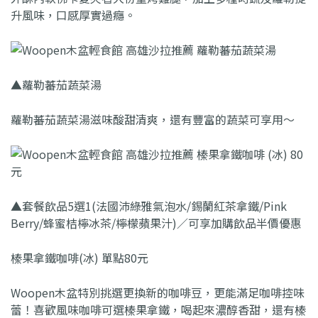
升風味，口感厚實過癮。
▲蘿勒蕃茄蔬菜湯
蘿勒蕃茄蔬菜湯滋味酸甜清爽，還有豐富的蔬菜可享用～
▲套餐飲品5選1(法國沛綠雅氣泡水/錫蘭紅茶拿鐵/Pink
Berry/蜂蜜桔檸冰茶/檸檬蘋果汁)／可享加購飲品半價優惠
榛果拿鐵咖啡(冰) 單點80元
Woopen木盆特別挑選更換新的咖啡豆，更能滿足咖啡控味
蕾！喜歡風味咖啡可選榛果拿鐵，喝起來濃醇香甜，還有榛