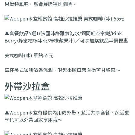
果獨特風味，融合鮮奶特別滑順。
▲套餐飲品5選1(法國沛綠雅氣泡水/錫蘭紅茶拿鐵/Pink
Berry/蜂蜜桔檸冰茶/檸檬蘋果汁)／可享加購飲品半價優惠
美式咖啡(冰) 單點55元
這杯美式咖啡清香溫潤，喝起來順口帶有微苦甘醇感～
外帶沙拉盒
▲Woopen木盆有提供內用或外帶，蔬活共享套餐、蔬活獨
享也可以外帶回家享用哦～