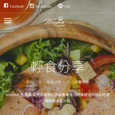
Facebook
Instagram
Line
輕食分享
首頁
輕食分享
媒體報導
Woopen木盆(高雄)超飽足蔬食迎夏套餐!新推出烤雞腿溫時蔬,必吃煙
燻鮭魚木盆沙拉