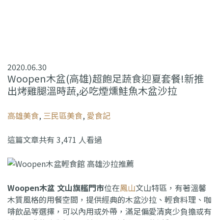
2020.06.30
Woopen木盆(高雄)超飽足蔬食迎夏套餐!新推
出烤雞腿溫時蔬,必吃煙燻鮭魚木盆沙拉
高雄美食
,
三民區美食
,
愛食記
這篇文章共有 3,471 人看過
Woopen木盆 文山旗艦門市
位在
鳳山
文山特區，有著溫馨
木質風格的用餐空間，提供經典的木盆沙拉、輕食料理、咖
啡飲品等選擇，可以內用或外帶，滿足偏愛清爽少負擔或有