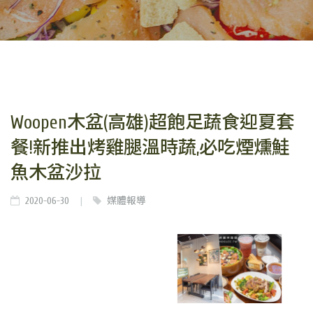
Woopen木盆(高雄)超飽足蔬食迎夏套
餐!新推出烤雞腿溫時蔬,必吃煙燻鮭
魚木盆沙拉
2020-06-30
媒體報導