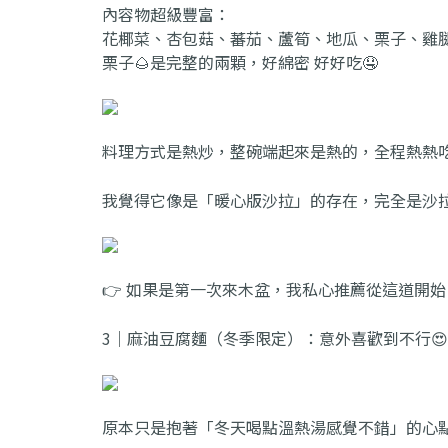
內容物超級豐富：
花椰菜、杏包菇、蕃茄、蘆筍、地瓜、栗子、雞
栗子🌰是完整的兩顆，好綿密 好好吃🤤
料理方式是熱炒，整碗端起來是熱的，全程熱熱
我覺得它像是「暖心版沙拉」的存在，完全是沙
👉 如果是第一次來木盆，我私心推薦從這道開始
3｜麻油豆腐麵（冬季限定）：意外喜歡到不行😍
原本只是抱著「冬天喝點溫熱湯感覺不錯」的心