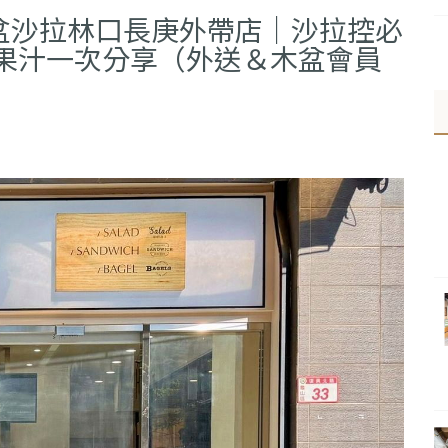
木盆沙拉林口長庚外帶店｜沙拉控必
果汁一次分享（外送＆木盆會員