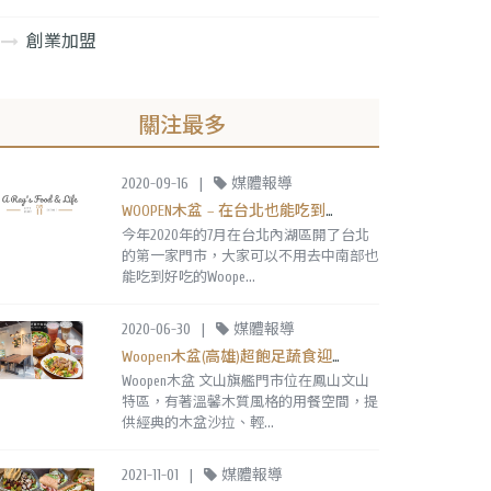
創業加盟
關注最多
2020-09-16
|
媒體報導
WOOPEN木盆 – 在台北也能吃到木盆沙拉囉！
今年2020年的7月在台北內湖區開了台北
的第一家門市，大家可以不用去中南部也
能吃到好吃的Woope...
2020-06-30
|
媒體報導
Woopen木盆(高雄)超飽足蔬食迎夏套餐!新推出烤雞腿溫時蔬,必吃煙燻鮭魚木盆沙拉
Woopen木盆 文山旗艦門市位在鳳山文山
特區，有著溫馨木質風格的用餐空間，提
供經典的木盆沙拉、輕...
2021-11-01
|
媒體報導