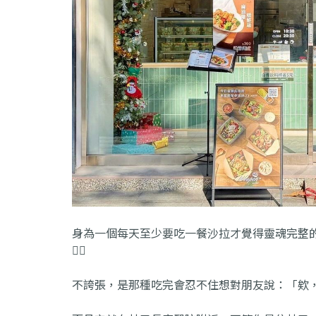
身為一個每天至少要吃一餐沙拉才覺得靈魂完整的
❤️‍🔥
不誇張，是那種吃完會忍不住想對朋友說：「欸，