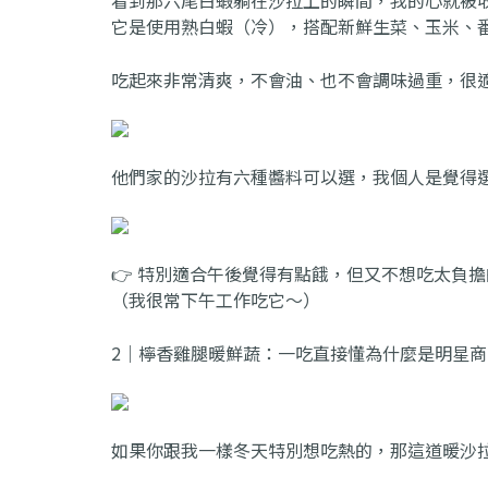
它是使用熟白蝦（冷），搭配新鮮生菜、玉米、
吃起來非常清爽，不會油、也不會調味過重，很
他們家的沙拉有六種醬料可以選，我個人是覺得
👉 特別適合午後覺得有點餓，但又不想吃太負
（我很常下午工作吃它～）
2｜檸香雞腿暖鮮蔬：一吃直接懂為什麼是明星商
如果你跟我一樣冬天特別想吃熱的，那這道暖沙