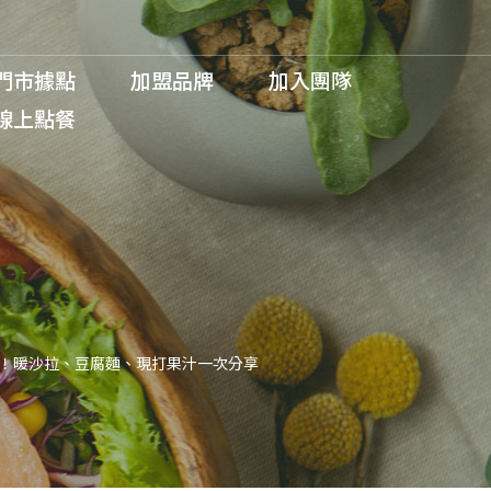
門市據點
加盟品牌
加入團隊
線上點餐
訪！暖沙拉、豆腐麵、現打果汁一次分享