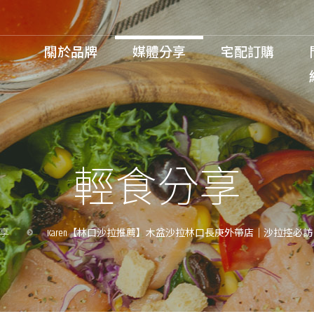
關於品牌
媒體分享
宅配訂購
會員登入 / 註冊
輕食分享
享
Karen【林口沙拉推薦】木盆沙拉林口長庚外帶店｜沙拉控必