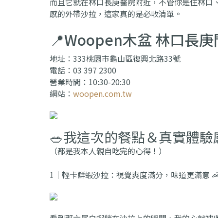
而且它就在林口長庚醫院附近，不管你是住林口
感的外帶沙拉，這家真的是必收清單。
📍Woopen木盆 林口長庚
地址：333桃園市龜山區復興北路33號
電話：03 397 2300
營業時間：10:30-20:30
網站：
woopen.com.tw
🥗我這次的餐點＆真實體驗
（都是我本人親自吃完的心得！）
1｜輕卡鮮蝦沙拉：視覺爽度滿分，味道更滿意 🦐
看到那六尾白蝦躺在沙拉上的瞬間，我的心就被收