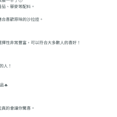
番茄、藜麥等配料。
適合喜歡原味的沙拉控。
選擇性非常豐富，可以符合大多數人的喜好！
擔的人！
品🔥
拉真的會讓你驚喜。