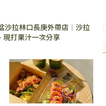
】木盆沙拉林口長庚外帶店｜沙拉
、現打果汁一次分享