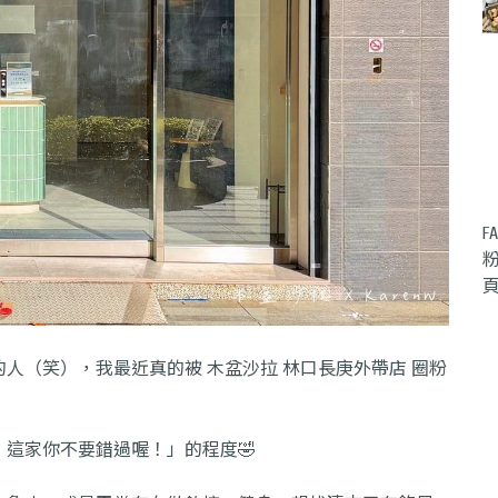
人（笑），我最近真的被 木盆沙拉 林口長庚外帶店 圈粉
這家你不要錯過喔！」的程度🤣