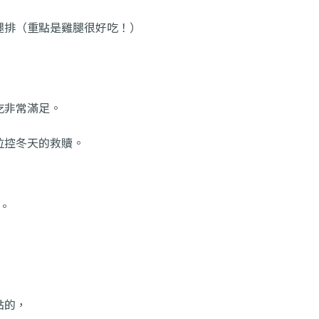
腿排（重點是雞腿很好吃！）
吃非常滿足。
拉控冬天的救贖。
。
點的，