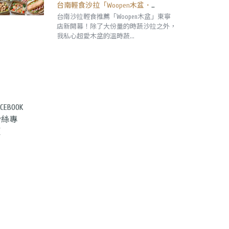
台南輕食沙拉「Woopen木盆．東寧 ToGo門市」超愛溫時蔬,澎湃大份量好飽足！田園沙拉98元帶著走。｜東寧店｜成大外帶|
台南沙拉輕食推薦「Woopen木盆」東寧
店新開幕！除了大份量的時蔬沙拉之外，
我私心超愛木盆的溫時蔬...