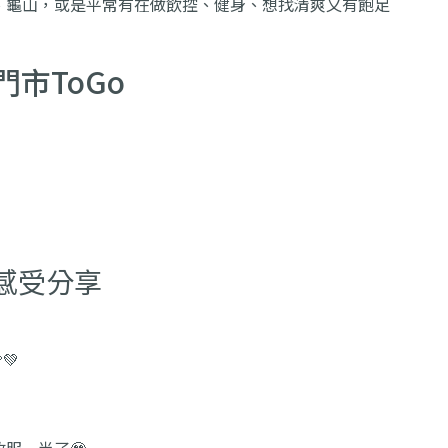
、龜山，或是平常有在做飲控、健身、想找清爽又有飽足
門市ToGo
感受分享
💚
服一半了🥹