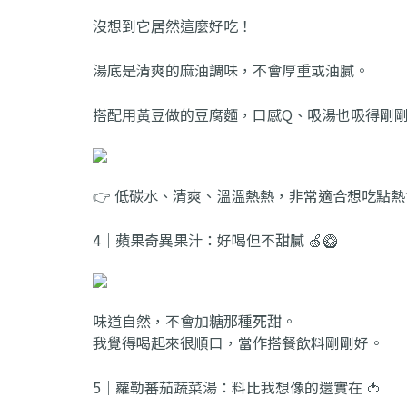
沒想到它居然這麼好吃！
湯底是清爽的麻油調味，不會厚重或油膩。
搭配用黃豆做的豆腐麵，口感Q、吸湯也吸得剛
👉 低碳水、清爽、溫溫熱熱，非常適合想吃點
4｜蘋果奇異果汁：好喝但不甜膩 🍏🥝
味道自然，不會加糖那種死甜。
我覺得喝起來很順口，當作搭餐飲料剛剛好。
5｜蘿勒蕃茄蔬菜湯：料比我想像的還實在 🍅