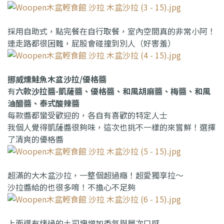
採用自助式，點完餐在自行取餐，室內空間真的非常小阿！
連走路都很困難，屁股會碰撞到別人（好害羞）
挪威燻鮭魚木盆沙拉/優格醬
有
六款沙拉醬-凱薩醬、優格醬、和風胡麻醬、梅醬、和風
油醋醬、泰式酸辣醬
每款醬都蠻受歡迎的，各自有喜歡的特定人士
我個人覺得凱薩醬很夠味，這次也挑不一樣的來嘗鮮！選擇
了清爽的優格醬
超滿的大木盆沙拉，一整個超過癮！超愛獨享拉～
沙拉醬給的也很多唷！不擔心不足夠
上面還有烤過的土司塊增加香氣與層次口感