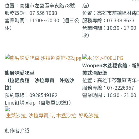
位置：高雄市左營區辛亥路78號
店）
服務電話：07 556 7088
位置：高雄市前鎮區林森三
營業時間：11:00～20:30（週三公
服務專線：07 338 8633
休）
營業時間：10:30 - 17:
收）
Woopen木盆輕食館 - 
熊厝味愛吃草
美式潛艇堡
（拉輕食館｜沙拉專賣｜外送沙
位置：高雄市苓雅區青年一
拉）
服務專線：07-2226357
預約專線：0928549182
營業時間：10:30 - 21:00
Line訂購:xkip（自取買10送1）
生菜沙拉
,
沙拉專賣店
,
木盆沙拉
,
好吃沙拉
創作者介紹