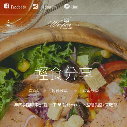
Facebook
Instagram
Line
輕食分享
首頁
輕食分享
顧客分享
一年四季隨時都想"輕"一下 ♥ 就愛Woopen木盆輕食館 X 來吃草