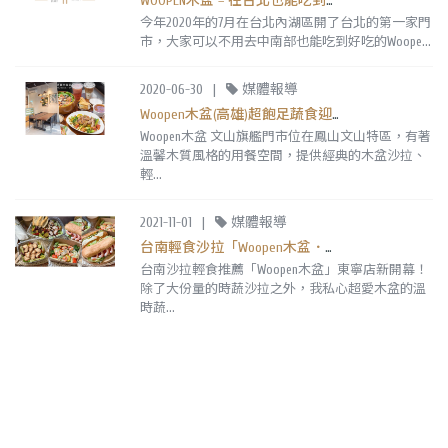
WOOPEN木盆 – 在台北也能吃到木盆沙拉囉！
今年2020年的7月在台北內湖區開了台北的第一家門
市，大家可以不用去中南部也能吃到好吃的Woope...
2020-06-30
|
媒體報導
Woopen木盆(高雄)超飽足蔬食迎夏套餐!新推出烤雞腿溫時蔬,必吃煙燻鮭魚木盆沙拉
Woopen木盆 文山旗艦門市位在鳳山文山特區，有著
溫馨木質風格的用餐空間，提供經典的木盆沙拉、
輕...
2021-11-01
|
媒體報導
台南輕食沙拉「Woopen木盆．東寧 ToGo門市」超愛溫時蔬,澎湃大份量好飽足！田園沙拉98元帶著走。｜東寧店｜成大外帶|
台南沙拉輕食推薦「Woopen木盆」東寧店新開幕！
除了大份量的時蔬沙拉之外，我私心超愛木盆的溫
時蔬...