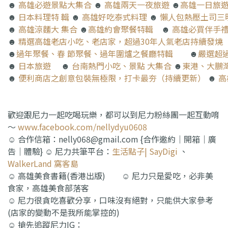
☻
高雄必遊景點大集合
☻
高雄兩天一夜旅遊
☻
高雄一日旅
☻
日本料理特 輯
☻
高雄好吃泰式料理
☻
懶人包熱壓土司三
☻
高雄涼麵大 集合
☻
高雄約會聚餐特輯
☻
高雄必買伴手
☻
精選高雄老店小吃、老店家，超過30年人氣老店持續發燒（
☻
過年聚餐、春 節聚餐、過年圍爐之餐廳特輯
☻
嚴選超
☻
日本旅遊
☻
台南熱門小吃、景點 大集合
☻
東港、大鵬
☻
便利商店之創意包裝無極限，打卡最夯（持續更新）
☻
高
歡迎跟尼力一起吃喝玩樂，都可以到尼力粉絲團一起互動唷
～
www.facebook.com/nellydyu0608
☺ 合作信箱：nelly068@gmail.com {合作邀約｜開箱｜廣
告｜體驗} ☺ 尼力共筆平台：
生活點子| SayDigi
、
WalkerLand 窩客島
☺ 高雄美食書籍(香港出版) ☺ 尼力只是愛吃，必非美
食家，高雄美食部落客
☺ 尼力很貪吃喜歡分享，口味沒有絕對，只能供大家參考
(店家的變動不是我所能掌控的)
☺ 搶先追蹤尼力IG：