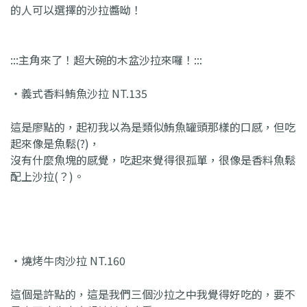
的人可以選擇的沙拉醬呦！
:::主角來了！超大碗的木盆沙拉來囉！:::
・義式香料鮪魚沙拉 NT.135
這是廖點的，起初我以為是類似鮪魚罐頭那樣的口感，但吃
起來像是魚鬆(?)，
沒有什麼魚塊的感覺，吃起來覺得很孤單，很像是香料魚鬆
配上沙拉(？)。
・燒烤牛肉沙拉 NT.160
這個是許點的，這是我們三個沙拉之中我覺得好吃的，要不