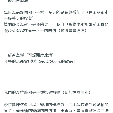
每日湯品好像都不一樣，今天的是蔬菜番茄湯（連湯品都走
一股養身的感覺）
這個蔬菜湯就不是我的菜了，我自己感覺像水加蕃茄湯罐頭
跟蔬菜混起來煮一下子的味道（覺得普普通通）
・紅茶拿鐵（可調甜度冰塊）
套餐的話都會贈送湯品以及60元的飲品！
我們的沙拉醬都是一致選優格醬（葡萄柚風味的）
沙拉醬味道還可以，微甜的優格醬上面明顯看得到葡萄柚的
果粒，葡萄柚的微酸的味道加上果香氣，是個喜歡清淡口味