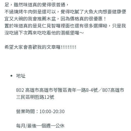
足，雖然味道真的覺得很普通，
不過燒烤牛肉倒是還可以，覺得吃膩了大魚大肉想要健康便
宜又大碗的我會推薦木盆，因為價格真的很優惠！
置於味道真的是見仁見智囉裡面也還有很多選擇呦，只是我
沒吃過下次再來吃吃看他的潛艇堡囉～
希望大家會喜歡我的文章囉!!!!!!!!!
地址
802 高雄市高雄市苓雅區青年一路8-4號／807高雄市
三民區明哲路12號
營業時間：10:00-20:30
每月/最後一個週一公休