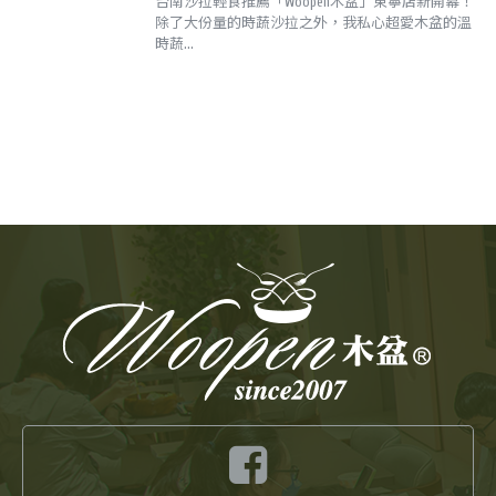
台南沙拉輕食推薦「Woopen木盆」東寧店新開幕！
除了大份量的時蔬沙拉之外，我私心超愛木盆的溫
時蔬...