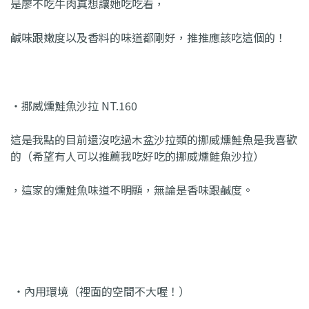
是廖不吃牛肉真想讓她吃吃看，
鹹味跟嫩度以及香料的味道都剛好，推推應該吃這個的！
・挪威燻鮭魚沙拉 NT.160
這是我點的目前還沒吃過木盆沙拉類的挪威燻鮭魚是我喜歡
的（希望有人可以推薦我吃好吃的挪威燻鮭魚沙拉）
，這家的燻鮭魚味道不明顯，無論是香味跟鹹度。
・內用環境（裡面的空間不大喔！）