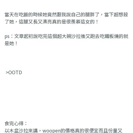
當天在吃飯的時候她竟然跟我說自己的腿胖了，當下超想殺
了她，這腿又長又漂亮真的是很羨慕這女的！
ps：文章起初說吃完這個超大碗沙拉後又跑去吃鐵板燒的就
是她！
>OOTD
食完心得：
以木盆沙拉來講，woopen的價格真的很便宜而且份量又