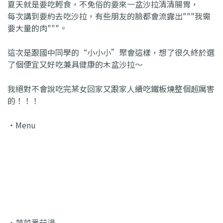
夏天就是要吃輕食，不免俗的要來一盆沙拉清清腸胃，
每次講到要約去吃沙拉，有些朋友的臉都會流露出"""我需
要大量的肉"""。
這次是跟國中同學的“小小小”聚會這樣，想了很久終於選
了個便宜又好吃兼具健康的木盆沙拉～
我絕對不會說吃完某女回家又跟家人續吃鐵板燒整個超厲害
的！！！
・Menu
・蔬菜番茄湯