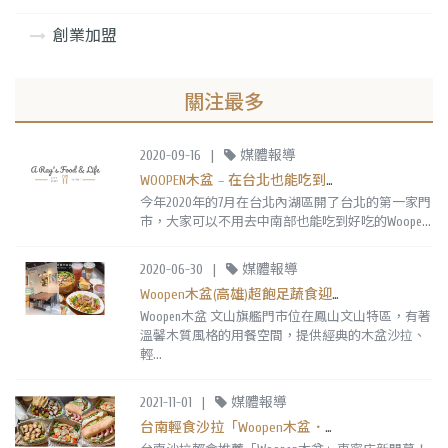
創業加盟
關注最多
2020-09-16
|
媒體報導
WOOPEN木盆 – 在台北也能吃到木盆沙拉囉！
今年2020年的7月在台北內湖區開了台北的第一家門
市，大家可以不用去中南部也能吃到好吃的Woope...
2020-06-30
|
媒體報導
Woopen木盆(高雄)超飽足蔬食迎夏套餐!新推出烤雞腿溫時蔬,必吃煙燻鮭魚木盆沙拉
Woopen木盆 文山旗艦門市位在鳳山文山特區，有著
溫馨木質風格的用餐空間，提供經典的木盆沙拉、
輕...
2021-11-01
|
媒體報導
台南輕食沙拉「Woopen木盆．東寧 ToGo門市」超愛溫時蔬,澎湃大份量好飽足！田園沙拉98元帶著走。｜東寧店｜成大外帶|