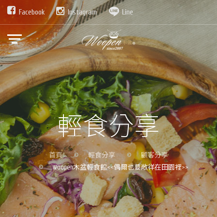
Facebook
Instagram
Line
輕食分享
首頁
輕食分享
顧客分享
Woopen木盆輕食館<<偶爾也要敞徉在田園裡>>