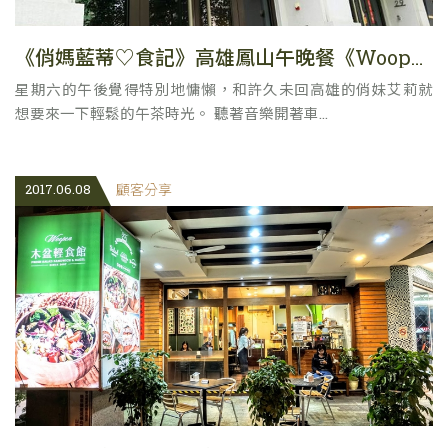
《俏媽藍蒂♡食記》高雄鳳山午晚餐《Woopen木盆輕食館》
星期六的午後覺得特別地慵懶，和許久未回高雄的俏妹艾莉就
想要來一下輕鬆的午茶時光。 聽著音樂開著車...
2017.06.08
顧客分享