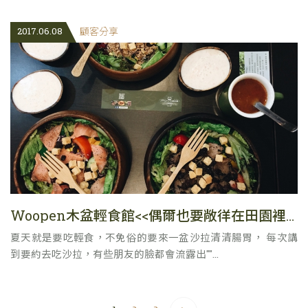
2017.06.08
顧客分享
Woopen木盆輕食館<<偶爾也要敞徉在田園裡>>
夏天就是要吃輕食，不免俗的要來一盆沙拉清清腸胃， 每次講
到要約去吃沙拉，有些朋友的臉都會流露出""...