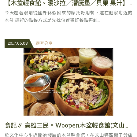
【木盆輕食館。暖沙拉／潛艇堡／貝果 果汁】文化創始店
今天趁著跟剛從國外休假回來的摩托哥用餐，選在他家附近的
木盆 這裡的點餐方式是先找位置畫好餐點再到...
2017.06.08
顧客分享
食記∥ 高雄三民。Woopen木盆輕食館(文山特區分店) – 新鮮又清爽的大木盆沙拉，讓我N訪的早午餐好味道
於文化中心附近開始發展的木盆輕食館，在文山特區開了分店