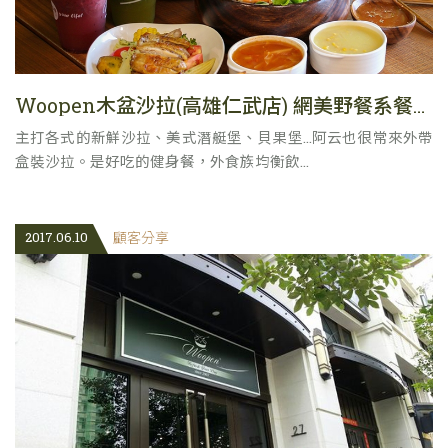
Woopen木盆沙拉(高雄仁武店) 網美野餐系餐廳 健身低GI餐推薦 生菜沙拉輕食餐廳
主打各式的新鮮沙拉、美式潛艇堡、貝果堡...阿云也很常來外帶
盒裝沙拉。是好吃的健身餐，外食族均衡飲...
2017.06.10
顧客分享