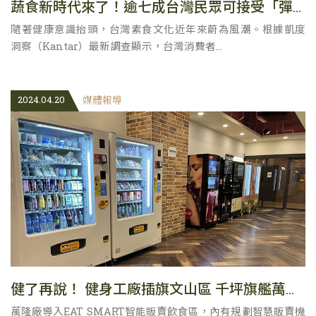
蔬食新時代來了！逾七成台灣民眾可接受「彈性素食」
隨著健康意識抬頭，台灣素食文化近年來蔚為風潮。根據凱度
洞察（Kantar）最新調查顯示，台灣消費者...
2024.04.20
媒體報導
健了再說！ 健身工廠插旗文山區 千坪旗艦萬隆廠開幕
萬隆廠導入EAT SMART智能販賣飲食區，內有規劃智慧販賣機