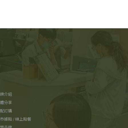
牌介紹
體分享
配訂購
市據點 / 線上點餐
盟品牌