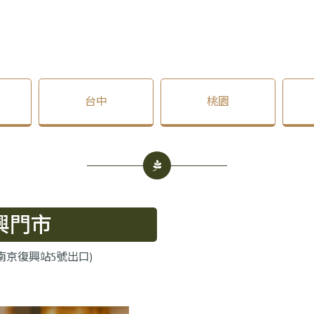
台中
桃園
興門市
(南京復興站5號出口)