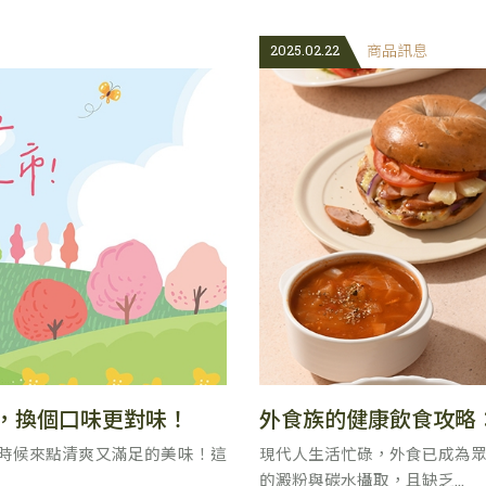
2025.02.22
商品訊息
暖，換個口味更對味！
外食族的健康飲食攻略
暖，是時候來點清爽又滿足的美味！這
現代人生活忙碌，外食已成為
的澱粉與碳水攝取，且缺乏...