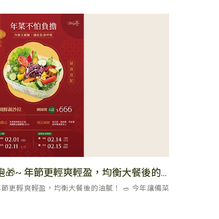
🔥限時年菜組合預購開跑🎁~ 年節更輕爽輕盈，均衡大餐後的油膩！
 年節更輕爽輕盈，均衡大餐後的油膩！ 🥗 今年讓備菜