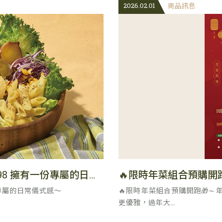
2026.02.01
商品訊息
🌸春日序曲：全新「春暖舒心沙拉」$198 擁有一份專屬的日常儀式感～
份專屬的日常儀式感～
🔥限時年菜組合預購開跑🎁~
更優雅，過年大...