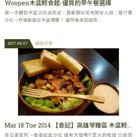
Woopen木盆輕食館-優質的早午餐選擇
第一次聽到木盆沙拉這家店，直覺開玩笑地對友人說：是只賣
沙拉，然後都裝在木盆裡喔？ 當然後來知道答...
2017.06.07
顧客分享
Mar 18 Tue 2014 【食記】高雄苓雅區 木盆輕食館
各位客官阿 ~看看這盆沙拉 還有天理嗎!!! 巨大的程度 已經到