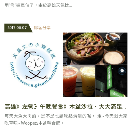
用"盆"這單位了，由於高雄天氣比...
2017.06.07
顧客分享
高雄》左營》午晚餐食》木盆沙拉．大大滿足．Woopen木盆輕食館
每天大魚大肉的，是不是也該吃點清淡的呢， 走~今天就大家
吃草吧~Woopen木盆輕食館。