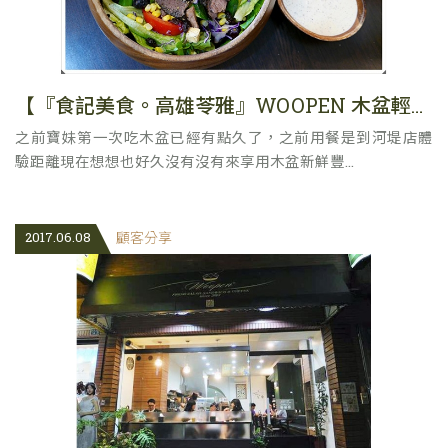
【『食記美食。高雄苓雅』WOOPEN 木盆輕食館 文化店|新鮮時蔬沙拉無負擔最佳選擇|超大的臉盆沙拉超有分量| 2016.11.20 】
之前寶妹第一次吃木盆已經有點久了，之前用餐是到河堤店體
驗距離現在想想也好久沒有沒有來享用木盆新鮮豐...
2017.06.08
顧客分享