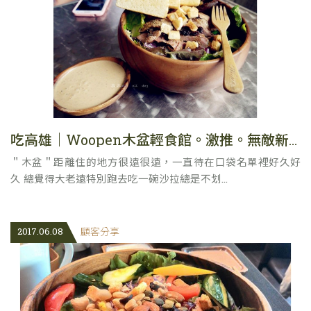
吃高雄｜Woopen木盆輕食館。激推。無敵新鮮沙拉。真的是好大一盆。
＂木盆＂距離住的地方很遠很遠，一直待在口袋名單裡好久好
久 總覺得大老遠特別跑去吃一碗沙拉總是不划...
2017.06.08
顧客分享